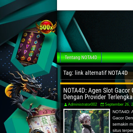
Tentang NOTA4D
Tag:
link alternatif NOTA4D
NOTA4D: Agen Slot Gacor 
Dengan Provider Terlengk
Administrator002
September 26, 
NOTA4D: A
Gacor Deng
semakin me
situs terp