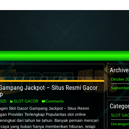
NOTA4D Analytics
Archive
Oktober 2
Gampang Jackpot – Situs Resmi Gacor
September
ap
2025
SLOT GACOR
Comments
Categor
gen Slot Gacor Gampang Jackpot – Situs Resmi
an Provider Terlengkap Popularitas slot online
SLOT GA
ningkat dari tahun ke tahun. Banyak pemain mencari
Uncategor
ercaya yang bukan hanya memberikan hiburan, tetapi