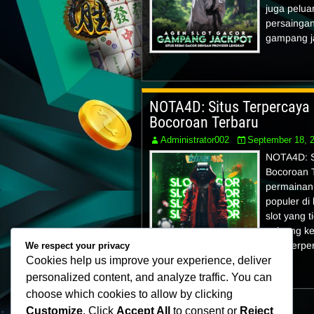
juga pelua
persaingan
gampang j
NOTA4D: Situs Terpercaya S
Bocoroan Terbaru
Administrator002
September 18, 
NOTA4D: Si
Bocoroan T
permainan 
populer di
slot yang 
peluang ke
situs terpe
We respect your privacy
Cookies help us improve your experience, deliver
personalized content, and analyze traffic. You can
choose which cookies to allow by clicking
Customize
. Click
Accept All
to consent or
Reject