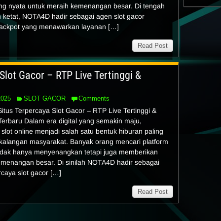
ng nyata untuk meraih kemenangan besar. Di tengah
 ketat, NOTA4D hadir sebagai agen slot gacor
ackpot yang menawarkan layanan […]
Read Post
lot Gacor – RTP Live Tertinggi &
2025
SLOT GACOR
Comments
tus Terpercaya Slot Gacor – RTP Live Tertinggi &
erbaru Dalam era digital yang semakin maju,
slot online menjadi salah satu bentuk hiburan paling
 kalangan masyarakat. Banyak orang mencari platform
tidak hanya menyenangkan tetapi juga memberikan
menangan besar. Di sinilah NOTA4D hadir sebagai
rcaya slot gacor […]
Read Post