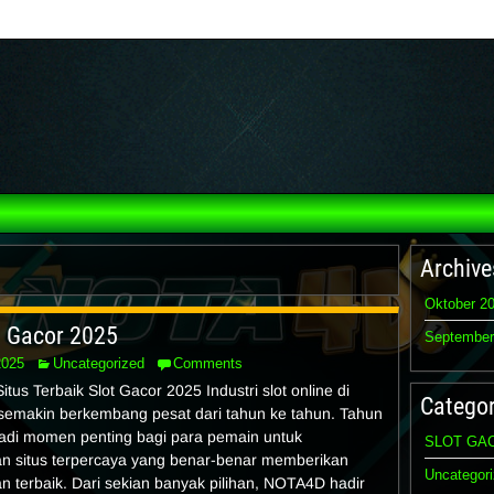
NOTA4D Analytics
Archive
Oktober 2
t Gacor 2025
September
2025
Uncategorized
Comments
tus Terbaik Slot Gacor 2025 Industri slot online di
Categor
semakin berkembang pesat dari tahun ke tahun. Tahun
adi momen penting bagi para pemain untuk
SLOT GA
 situs terpercaya yang benar-benar memberikan
Uncategor
 terbaik. Dari sekian banyak pilihan, NOTA4D hadir