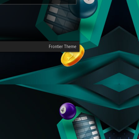
Frontier Theme