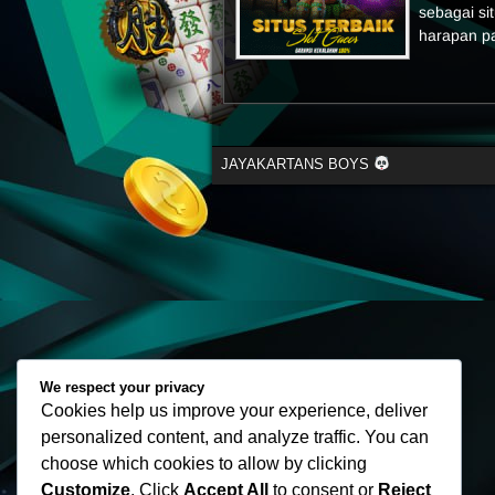
sebagai si
harapan pa
JAYAKARTANS BOYS
We respect your privacy
Cookies help us improve your experience, deliver
personalized content, and analyze traffic. You can
choose which cookies to allow by clicking
Customize
. Click
Accept All
to consent or
Reject