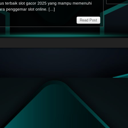
tus terbaik slot gacor 2025 yang mampu memenuhi
ra penggemar slot online. […]
Read Post