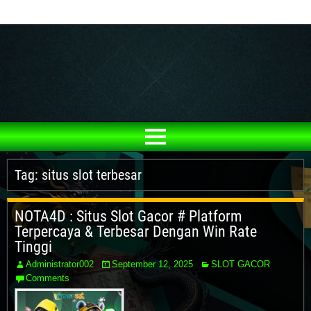
NOTA4D Analytics
Tag:
situs slot terbesar
NOTA4D : Situs Slot Gacor # Platform
Terpercaya & Terbesar Dengan Win Rate
Tinggi
Administrator002
September 12, 2025
SLOT GACOR
Comments