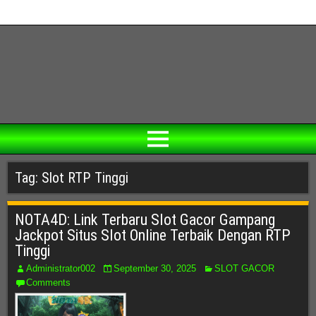
NOTA4D Analytics
Tag:
Slot RTP Tinggi
NOTA4D: Link Terbaru Slot Gacor Gampang
Jackpot Situs Slot Online Terbaik Dengan RTP
Tinggi
Administrator002
September 30, 2025
SLOT GACOR
Comments