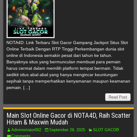
NOTA4D: Link Terbaru Slot Gacor Gampang Jackpot Situs Slot
Online Terbaik Dengan RTP Tinggi Perkembangan dunia slot
online di Indonesia semakin pesat dari tahun ke tahun.
Banyaknya situs yang bermunculan membuat para pemain
harus cermat dalam memilih platform tempat bermain. Tidak
sedikit situs abal-abal yang hanya mengincar keuntungan
sepihak tanpa memperhatikan kenyamanan maupun keamanan
pemain. […]
Read Post
Main Slot Online Gacor di NOTA4D, Raih Scatter
Hitam & Maxwin Mudah
Administrator002
September 29, 2025
SLOT GACOR
Comments