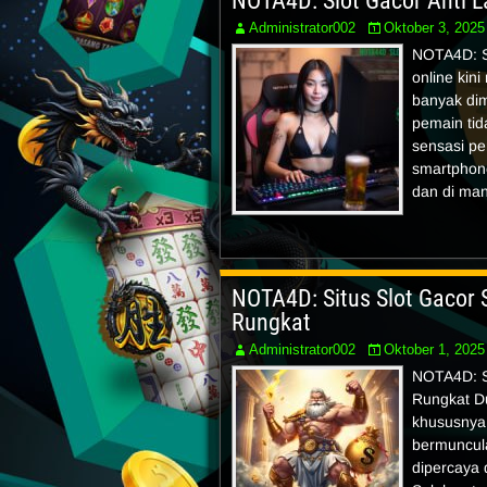
NOTA4D: Slot Gacor Anti L
Administrator002
Oktober 3, 2025
NOTA4D: Sl
online kini
banyak dim
pemain tid
sensasi pe
smartphone
dan di ma
NOTA4D: Situs Slot Gacor 
Rungkat
Administrator002
Oktober 1, 2025
NOTA4D: Si
Rungkat Du
khususnya 
bermuncula
dipercaya