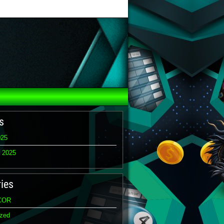
s
025
 2025
ies
COR
ized