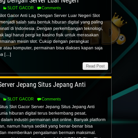
ag Dengan Server Luar Negeri
SLOT GACOR
Comments
ot Gacor Anti Lag Dengan Server Luar Negeri Slot
 menjadi salah satu bentuk hiburan digital yang paling
inati di Indonesia. Dengan perkembangan teknologi,
ak lagi harus pergi ke kasino fisik untuk merasakan
rmainan mesin slot. Cukup dengan perangkat
 atau komputer, permainan bisa diakses kapan saja
na […]
Read Post
Server Jepang Situs Jepang Anti
SLOT GACOR
Comments
tus Slot Gacor Server Jepang Situs Jepang Anti
nia hiburan digital terus berkembang pesat,
dalam industri permainan slot online. Banyak platform
n, namun hanya sedikit yang benar-benar bisa
 dan memberikan pengalaman bermain maksimal.