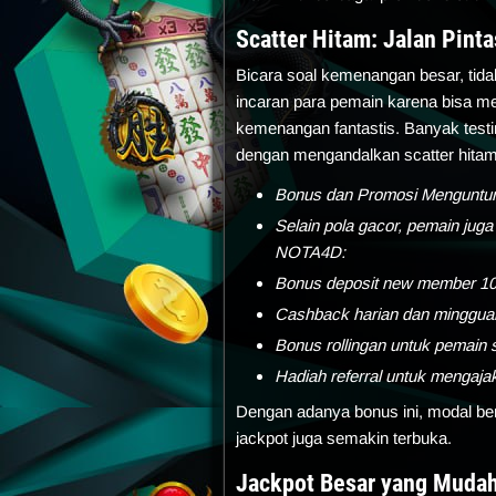
Scatter Hitam: Jalan Pint
Bicara soal kemenangan besar, tidak 
incaran para pemain karena bisa me
kemenangan fantastis. Banyak testi
dengan mengandalkan scatter hitam 
Bonus dan Promosi Menguntu
Selain pola gacor, pemain jug
NOTA4D:
Bonus deposit new member 1
Cashback harian dan minggua
Bonus rollingan untuk pemain s
Hadiah referral untuk mengaja
Dengan adanya bonus ini, modal be
jackpot juga semakin terbuka.
Jackpot Besar yang Mudah