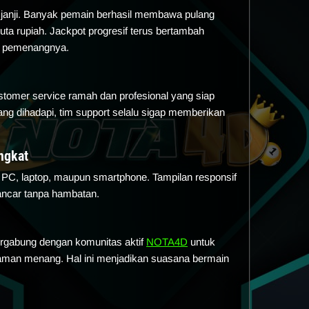
janji. Banyak pemain berhasil membawa pulang
uta rupiah. Jackpot progresif terus bertambah
di pemenangnya.
omer service ramah dan profesional yang siap
ng dihadapi, tim support selalu sigap memberikan
ngkat
 PC, laptop, maupun smartphone. Tampilan responsif
ncar tanpa hambatan.
ergabung dengan komunitas aktif
NOTA4D
untuk
alaman menang. Hal ini menjadikan suasana bermain