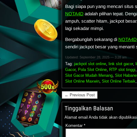
Bagi siapa pun yang mencari situs s
NOTA4D
adalah pilihan tepat. Dengan
ampuh, scatter hitam, jackpot be
lagi sekadar mimpi.
Bergabunglah sekarang di
NOTA4D
sendiri jackpot besar yang menanti 
Updated: September 28, 2025 — 3:28 am
Tag:
jackpot slot online
,
link slot gacor
,
Gacor
,
Pola Slot Online
,
RTP slot tinggi
Slot Gacor Mudah Menang
,
Slot Habane
Slot Online Maxwin
,
Slot Online Terbaik
← Previous Post
Tinggalkan Balasan
Alamat email Anda tidak akan dipublikas
Komentar
*