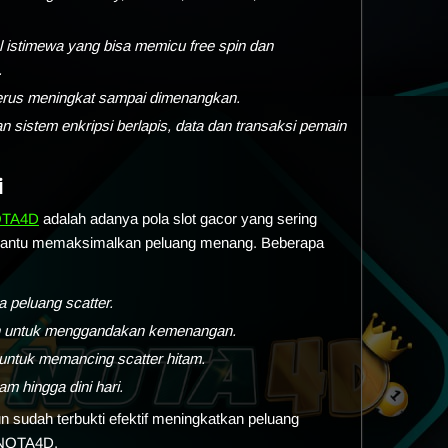
 istimewa yang bisa memicu free spin dan
.
erus meningkat sampai dimenangkan.
 sistem enkripsi berlapis, data dan transaksi pemain
i
TA4D
adalah adanya pola slot gacor yang sering
mbantu memaksimalkan peluang menang. Beberapa
 peluang scatter.
in untuk menggandakan kemenangan.
ntuk memancing scatter hitam.
m hingga dini hari.
n sudah terbukti efektif meningkatkan peluang
i NOTA4D.