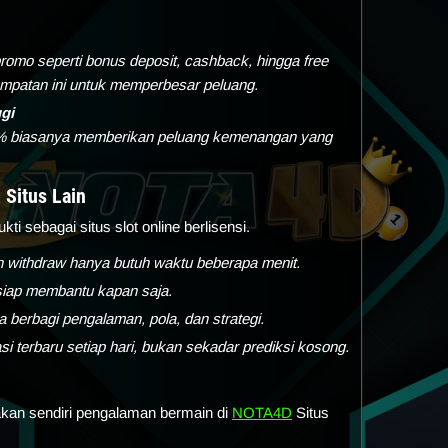
mo seperti bonus deposit, cashback, hingga free
mpatan ini untuk memperbesar peluang.
gi
% biasanya memberikan peluang kemenangan yang
Situs Lain
i sebagai situs slot online berlisensi.
n withdraw hanya butuh waktu beberapa menit.
iap membantu kapan saja.
 berbagi pengalaman, pola, dan strategi.
si terbaru setiap hari, bukan sekadar prediksi kosong.
an sendiri pengalaman bermain di
NOTA4D
Situs